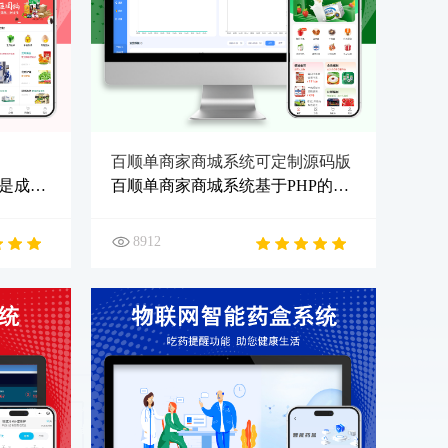
百顺单商家商城系统可定制源码版
下单帮进销存订货商城系统是成都舜津科技有限公司研发的一套针对商贸流通领域的集进销存管理、订货商城、分销裂变、营销管理、供货管理、收银管理等的综合性软件平台。
百顺单商家商城系统基于PHP的TP框架开发，功能强大，集合了现在流行的自定义页面装修、分销裂变、拼团团购、优惠奖励、积分兑换等各类营销功能，可针对客户需求进行二次定制开发，成本低，效率高，系统更稳定。
8912