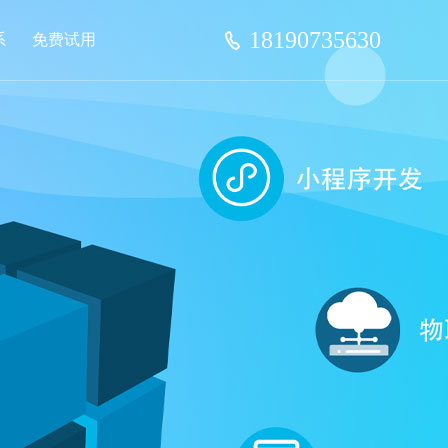
18190735630
系
免费试用