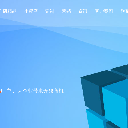
自研精品
小程序
定制
营销
资讯
客户案例
联
用户， 为企业带来无限商机
亿