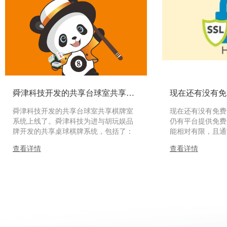
舜津科技开发的共享台球室共享棋牌室系统上线了
现在还有没有免
舜津科技开发的共享台球室共享棋牌室
现在还有没有免费
系统上线了。舜津科技为进与胡玩娱品
仍有平台提供免费
牌开发的共享桌球棋牌系统，包括了：
能相对有限，且通
多城市代理系统、多门店商户系统、支
一些限制，如有效
查看详情
查看详情
持独立支付、多门店会员系统、优惠券
础等。以下是一些
系统、桌台配置、分时计费系统、包间
细信息：一、免费
预定系统、物联网通断控制系统、线上
JoySSL：JoyS
约球系统、远程开台系统、门店手机管
品牌，提供全中文
理端系统、保洁手机管理端系统...
支持免费申请一年期