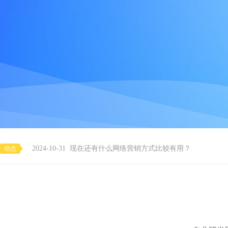
2023-09-05
物联网软件开发需要用到哪些服务器？
2025-04-14
舜津科技开发的共享台球室共享棋牌室系统上线了
2025-04-01
教你如何寻找专业的小程序商城系统开发公司
2024-10-31
现在还有什么网络营销方式比较有用？
动态
2024-10-31
微信小程序分销商城系统还有用吗？
2024-10-31
现在还有没有免费的SSL证书使用
2024-08-07
现在有抖音有小红书了，做网站SEO还有必要吗？
2024-08-07
立秋了，您的小程序还不开发吗？
2023-09-18
智慧博物馆做智慧灯景照明怎么做？
2023-09-18
小程序需要备案了对商家有什么影响没有？
2023-09-05
物联网软件开发需要用到哪些服务器？